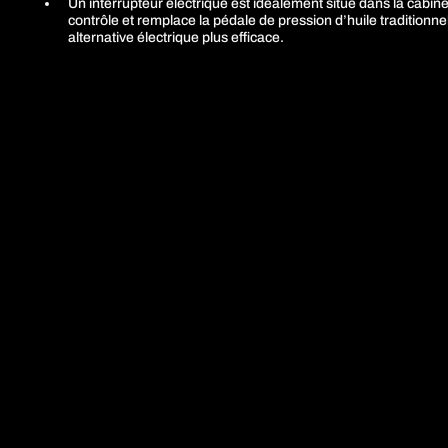
Un interrupteur électrique est idéalement situé dans la cabine 
contrôle et remplace la pédale de pression d’huile tradition
alternative électrique plus efficace.